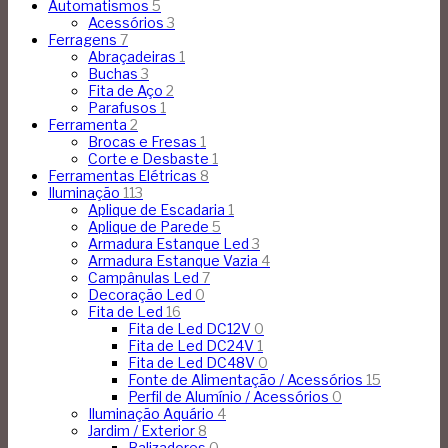
Automatismos
5
Acessórios
3
Ferragens
7
Abraçadeiras
1
Buchas
3
Fita de Aço
2
Parafusos
1
Ferramenta
2
Brocas e Fresas
1
Corte e Desbaste
1
Ferramentas Elétricas
8
Iluminação
113
Aplique de Escadaria
1
Aplique de Parede
5
Armadura Estanque Led
3
Armadura Estanque Vazia
4
Campânulas Led
7
Decoração Led
0
Fita de Led
16
Fita de Led DC12V
0
Fita de Led DC24V
1
Fita de Led DC48V
0
Fonte de Alimentação / Acessórios
15
Perfil de Alumínio / Acessórios
0
Iluminação Aquário
4
Jardim / Exterior
8
Balizadores
0