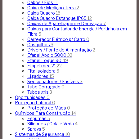
Cabos / Fios
11
Caixa de Medição Terra
2
Caixa Quadro
15
Caixa Quadro Estanque IP65
12
Caixas de Aparelhagem e Derivação
7
Caixas para Contador de Energia / Portinhola em
Fibra
5
Carregador Elétrico p/ Carro
0
Casquilhos
3
Drivers / Fonte de Alimentação
2
Efapel Apolo 5000
32
Efapel Logus 90
49
Efapel mec 21
22
Fita Isoladora
6
Ligadores
15
Seccionadores / Fusíveis
3
Tubo Corrugado
0
Tubos gris
3
Oportunidades
0
Proteção Laboral
0
Proteção de Mãos
0
Químicos Para Construção
14
Espumas
5
Silicones / Cola e Veda
4
Sprays
5
Sistemas de Segurança
10