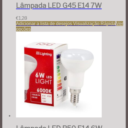
Lâmpada LED G45 E14 7W
€
1,28
Adicionar a lista de desejos
Visualização Rápida
Ver
opções