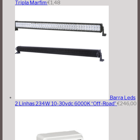
Tripla Marfim
€
1,48
Barra Leds
2 Linhas 234W 10-30vdc 6000K “Off-Road”
€
246,00