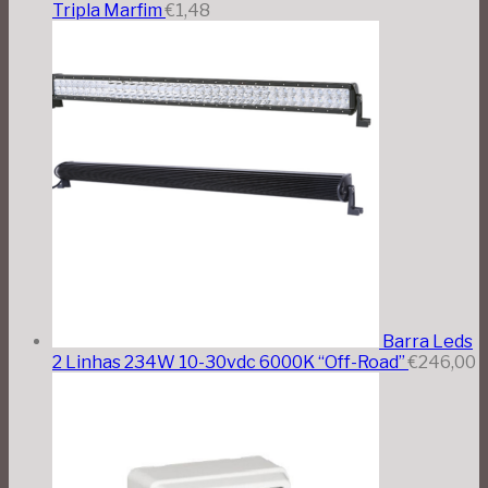
Tripla Marfim
€
1,48
Barra Leds
2 Linhas 234W 10-30vdc 6000K “Off-Road”
€
246,00