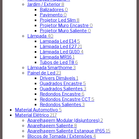
Jardim / Exterior
8
Balizadores
0
Pavimento
0
Projetor Led Slim
8
Projetor Muro Encastre
0
Projetor Muro Saliente
0
Lâmpada
40
Lampada Led E14
5
Lâmpada Led E27
21
Lâmpada Led GU10
4
Lâmpada MR16
1
Tubos de Led T8
6
Lâmpada Smarthome
3
Painel de Led
23
Drivers Dimáveis
1
Quadrados Encastre
5
Quadrados Salientes
3
Redondos Encastre
6
Redondos Encastre CCT
5
Redondos Salientes
3
Material Automotivo
5
Material Elétrico
217
Aparelhagem Modular (disjuntores)
2
Aparelhagem Saliente
8
Aparelhagem Saliente Estanque IP65
15
Blocos de Tomada / Extensões
4