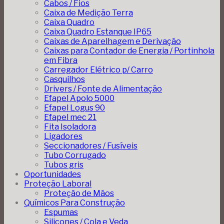
Cabos / Fios
Caixa de Medição Terra
Caixa Quadro
Caixa Quadro Estanque IP65
Caixas de Aparelhagem e Derivação
Caixas para Contador de Energia / Portinhola
em Fibra
Carregador Elétrico p/ Carro
Casquilhos
Drivers / Fonte de Alimentação
Efapel Apolo 5000
Efapel Logus 90
Efapel mec 21
Fita Isoladora
Ligadores
Seccionadores / Fusíveis
Tubo Corrugado
Tubos gris
Oportunidades
Proteção Laboral
Proteção de Mãos
Químicos Para Construção
Espumas
Silicones / Cola e Veda