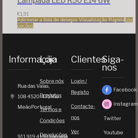
Lâmpada LED R50 E14 6W
€
1,91
Adicionar a lista de desejos
Visualização Rápida
Ver
opções
Informação
Loja
Clientes
Siga-
nos
Sobre nós
Login /
Rua das Valas,
Facebook
Registo
Produtos
108 4520-471 Rio
Instagram
Contacte-
MeãoPortugal
Termos e
nos
Twitter
Condições
Ver
Youtube
Devoluções
911 919 414(chamada