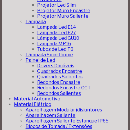
Projetor Led Slim
Projetor Muro Encastre
Projetor Muro Saliente
Lâmpada
Lampada Led E14
Lâmpada Led E27
Lâmpada Led GU10
Lâmpada MR16
Tubos de Led T8
Lâmpada Smarthome
Painel de Led
Drivers Dimáveis
Quadrados Encastre
Quadrados Salientes
Redondos Encastre
Redondos Encastre CCT
Redondos Salientes
Material Automotivo
Material Elétrico
Aparelhagem Modular (disjuntores
Aparelhagem Saliente
Aparelhagem Saliente Estanque IP65
Blocos de Tomada / Extensões