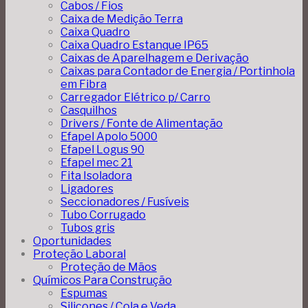
Cabos / Fios
Caixa de Medição Terra
Caixa Quadro
Caixa Quadro Estanque IP65
Caixas de Aparelhagem e Derivação
Caixas para Contador de Energia / Portinhola
em Fibra
Carregador Elétrico p/ Carro
Casquilhos
Drivers / Fonte de Alimentação
Efapel Apolo 5000
Efapel Logus 90
Efapel mec 21
Fita Isoladora
Ligadores
Seccionadores / Fusíveis
Tubo Corrugado
Tubos gris
Oportunidades
Proteção Laboral
Proteção de Mãos
Químicos Para Construção
Espumas
Silicones / Cola e Veda