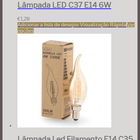
Lâmpada LED C37 E14 6W
€
1,28
Adicionar a lista de desejos
Visualização Rápida
Ver
opções
Lâmpada Led Filamento E14 C35