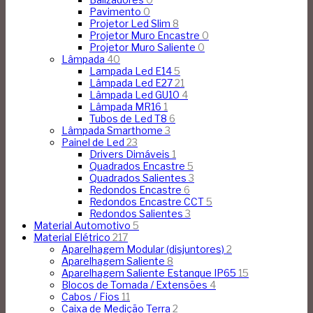
Pavimento
0
Projetor Led Slim
8
Projetor Muro Encastre
0
Projetor Muro Saliente
0
Lâmpada
40
Lampada Led E14
5
Lâmpada Led E27
21
Lâmpada Led GU10
4
Lâmpada MR16
1
Tubos de Led T8
6
Lâmpada Smarthome
3
Painel de Led
23
Drivers Dimáveis
1
Quadrados Encastre
5
Quadrados Salientes
3
Redondos Encastre
6
Redondos Encastre CCT
5
Redondos Salientes
3
Material Automotivo
5
Material Elétrico
217
Aparelhagem Modular (disjuntores)
2
Aparelhagem Saliente
8
Aparelhagem Saliente Estanque IP65
15
Blocos de Tomada / Extensões
4
Cabos / Fios
11
Caixa de Medição Terra
2