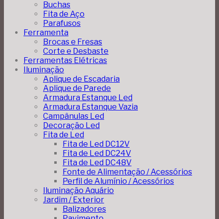
Buchas
Fita de Aço
Parafusos
Ferramenta
Brocas e Fresas
Corte e Desbaste
Ferramentas Elétricas
Iluminação
Aplique de Escadaria
Aplique de Parede
Armadura Estanque Led
Armadura Estanque Vazia
Campânulas Led
Decoração Led
Fita de Led
Fita de Led DC12V
Fita de Led DC24V
Fita de Led DC48V
Fonte de Alimentação / Acessórios
Perfil de Alumínio / Acessórios
Iluminação Aquário
Jardim / Exterior
Balizadores
Pavimento