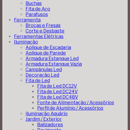
Buchas
Fita de Aço
Parafusos
Ferramenta
Brocas e Fresas
Corte e Desbaste
Ferramentas Elétricas
Iluminação
Aplique de Escadaria
Aplique de Parede
Armadura Estanque Led
Armadura Estanque Vazia
Campânulas Led
Decoração Led
Fita de Led
Fita de Led DC12V
Fita de Led DC24V
Fita de Led DC48V
Fonte de Alimentação / Acessórios
Perfil de Alumínio / Acessórios
Iluminação Aquário
Jardim / Exterior
Balizadores