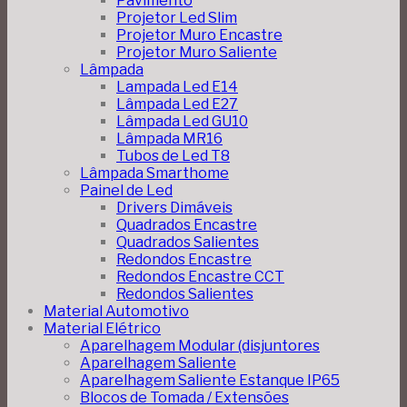
Pavimento
Projetor Led Slim
Projetor Muro Encastre
Projetor Muro Saliente
Lâmpada
Lampada Led E14
Lâmpada Led E27
Lâmpada Led GU10
Lâmpada MR16
Tubos de Led T8
Lâmpada Smarthome
Painel de Led
Drivers Dimáveis
Quadrados Encastre
Quadrados Salientes
Redondos Encastre
Redondos Encastre CCT
Redondos Salientes
Material Automotivo
Material Elétrico
Aparelhagem Modular (disjuntores
Aparelhagem Saliente
Aparelhagem Saliente Estanque IP65
Blocos de Tomada / Extensões