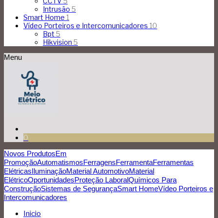
CCTV
5
Intrusão
5
Smart Home
1
Vídeo Porteiros e Intercomunicadores
10
Bpt
5
Hikvision
5
Menu
0
Novos Produtos
Em
Promoção
Automatismos
Ferragens
Ferramenta
Ferramentas
Elétricas
Iluminação
Material Automotivo
Material
Elétrico
Oportunidades
Proteção Laboral
Químicos Para
Construção
Sistemas de Segurança
Smart Home
Vídeo Porteiros e
Intercomunicadores
Inicio