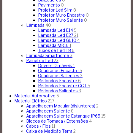
Pavimento
0
Projetor Led Slim
8
Projetor Muro Encastre
0
Projetor Muro Saliente
0
Lâmpada
40
Lampada Led E14
5
Lâmpada Led E27
21
Lâmpada Led GU10
4
Lâmpada MR16
1
Tubos de Led T8
6
Lâmpada Smarthome
3
Painel de Led
23
Drivers Dimáveis
1
Quadrados Encastre
5
Quadrados Salientes
3
Redondos Encastre
6
Redondos Encastre CCT
5
Redondos Salientes
3
Material Automotivo
5
Material Elétrico
217
Aparelhagem Modular (disjuntores)
2
Aparelhagem Saliente
8
Aparelhagem Saliente Estanque IP65
15
Blocos de Tomada / Extensões
4
Cabos / Fios
11
Caixa de Medição Terra
2