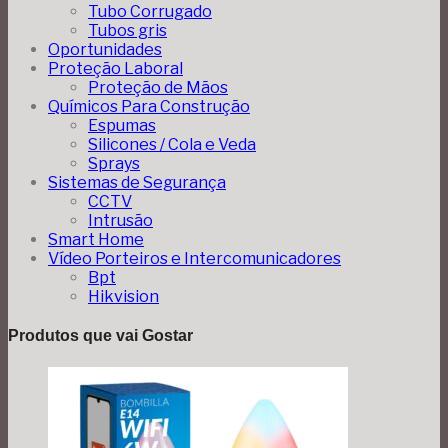
Tubo Corrugado
Tubos gris
Oportunidades
Proteção Laboral
Proteção de Mãos
Químicos Para Construção
Espumas
Silicones / Cola e Veda
Sprays
Sistemas de Segurança
CCTV
Intrusão
Smart Home
Vídeo Porteiros e Intercomunicadores
Bpt
Hikvision
Produtos que vai Gostar