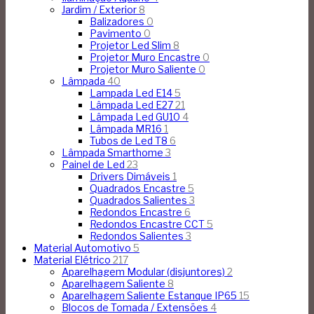
Jardim / Exterior
8
Balizadores
0
Pavimento
0
Projetor Led Slim
8
Projetor Muro Encastre
0
Projetor Muro Saliente
0
Lâmpada
40
Lampada Led E14
5
Lâmpada Led E27
21
Lâmpada Led GU10
4
Lâmpada MR16
1
Tubos de Led T8
6
Lâmpada Smarthome
3
Painel de Led
23
Drivers Dimáveis
1
Quadrados Encastre
5
Quadrados Salientes
3
Redondos Encastre
6
Redondos Encastre CCT
5
Redondos Salientes
3
Material Automotivo
5
Material Elétrico
217
Aparelhagem Modular (disjuntores)
2
Aparelhagem Saliente
8
Aparelhagem Saliente Estanque IP65
15
Blocos de Tomada / Extensões
4