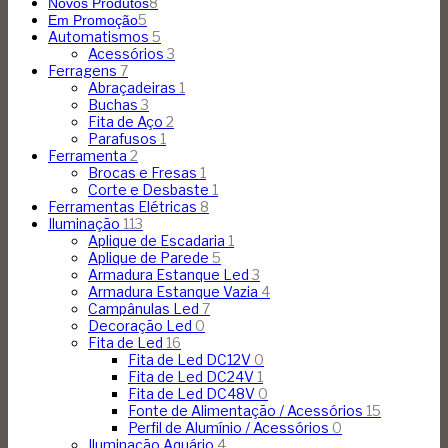
8
Novos Produtos
5
Em Promoção
Automatismos
5
Acessórios
3
Ferragens
7
Abraçadeiras
1
Buchas
3
Fita de Aço
2
Parafusos
1
Ferramenta
2
Brocas e Fresas
1
Corte e Desbaste
1
Ferramentas Elétricas
8
Iluminação
113
Aplique de Escadaria
1
Aplique de Parede
5
Armadura Estanque Led
3
Armadura Estanque Vazia
4
Campânulas Led
7
Decoração Led
0
Fita de Led
16
Fita de Led DC12V
0
Fita de Led DC24V
1
Fita de Led DC48V
0
Fonte de Alimentação / Acessórios
15
Perfil de Alumínio / Acessórios
0
Iluminação Aquário
4