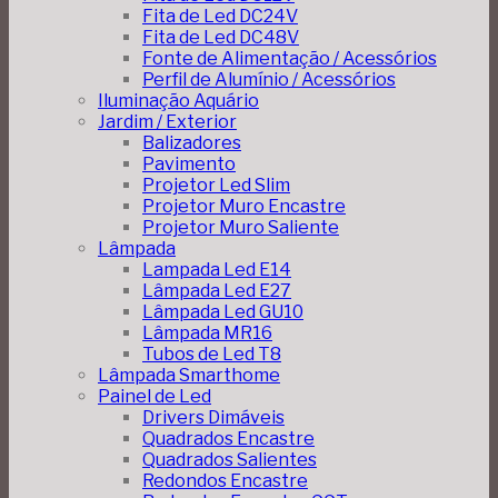
Fita de Led DC24V
Fita de Led DC48V
Fonte de Alimentação / Acessórios
Perfil de Alumínio / Acessórios
Iluminação Aquário
Jardim / Exterior
Balizadores
Pavimento
Projetor Led Slim
Projetor Muro Encastre
Projetor Muro Saliente
Lâmpada
Lampada Led E14
Lâmpada Led E27
Lâmpada Led GU10
Lâmpada MR16
Tubos de Led T8
Lâmpada Smarthome
Painel de Led
Drivers Dimáveis
Quadrados Encastre
Quadrados Salientes
Redondos Encastre