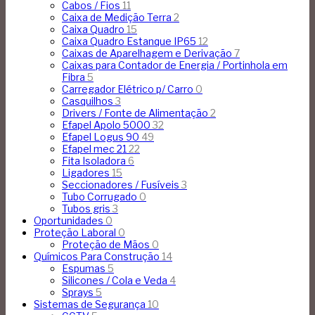
Cabos / Fios
11
Caixa de Medição Terra
2
Caixa Quadro
15
Caixa Quadro Estanque IP65
12
Caixas de Aparelhagem e Derivação
7
Caixas para Contador de Energia / Portinhola em
Fibra
5
Carregador Elétrico p/ Carro
0
Casquilhos
3
Drivers / Fonte de Alimentação
2
Efapel Apolo 5000
32
Efapel Logus 90
49
Efapel mec 21
22
Fita Isoladora
6
Ligadores
15
Seccionadores / Fusíveis
3
Tubo Corrugado
0
Tubos gris
3
Oportunidades
0
Proteção Laboral
0
Proteção de Mãos
0
Químicos Para Construção
14
Espumas
5
Silicones / Cola e Veda
4
Sprays
5
Sistemas de Segurança
10