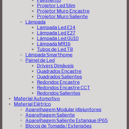
Pavimento
Projetor Led Slim
Projetor Muro Encastre
Projetor Muro Saliente
Lâmpada
Lampada Led E14
Lâmpada Led E27
Lâmpada Led GU10
Lâmpada MR16
Tubos de Led T8
Lâmpada Smarthome
Painel de Led
Drivers Dimáveis
Quadrados Encastre
Quadrados Salientes
Redondos Encastre
Redondos Encastre CCT
Redondos Salientes
Material Automotivo
Material Elétrico
Aparelhagem Modular (disjuntores
Aparelhagem Saliente
Aparelhagem Saliente Estanque IP65
Blocos de Tomada / Extensões