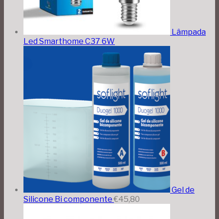
Lâmpada
Led Smarthome C37 6W
Gel de
Silicone Bi componente
€
45,80