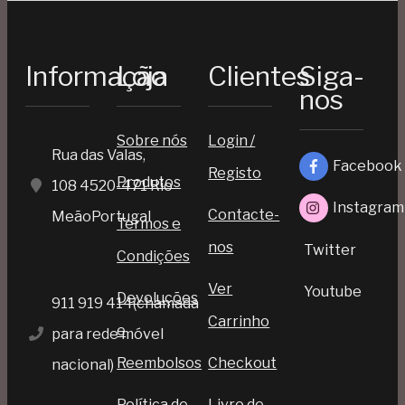
Informação
Loja
Clientes
Siga-
nos
Sobre nós
Login /
Rua das Valas,
Facebook
Registo
Produtos
108 4520-471 Rio
Instagram
Contacte-
MeãoPortugal
Termos e
nos
Twitter
Condições
Ver
Youtube
Devoluções
911 919 414(chamada
Carrinho
e
para rede móvel
Reembolsos
Checkout
nacional)
Política de
Livro de