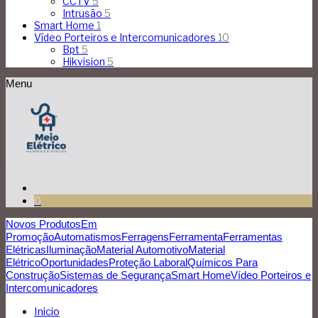
CCTV
5
Intrusão
5
Smart Home
1
Vídeo Porteiros e Intercomunicadores
10
Bpt
5
Hikvision
5
Menu
0
Novos Produtos
Em
Promoção
Automatismos
Ferragens
Ferramenta
Ferramentas
Elétricas
Iluminação
Material Automotivo
Material
Elétrico
Oportunidades
Proteção Laboral
Químicos Para
Construção
Sistemas de Segurança
Smart Home
Vídeo Porteiros e
Intercomunicadores
Inicio