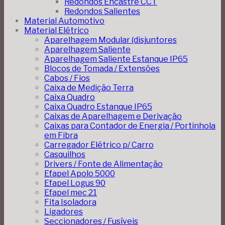
Redondos Encastre CCT
Redondos Salientes
Material Automotivo
Material Elétrico
Aparelhagem Modular (disjuntores
Aparelhagem Saliente
Aparelhagem Saliente Estanque IP65
Blocos de Tomada / Extensões
Cabos / Fios
Caixa de Medição Terra
Caixa Quadro
Caixa Quadro Estanque IP65
Caixas de Aparelhagem e Derivação
Caixas para Contador de Energia / Portinhola
em Fibra
Carregador Elétrico p/ Carro
Casquilhos
Drivers / Fonte de Alimentação
Efapel Apolo 5000
Efapel Logus 90
Efapel mec 21
Fita Isoladora
Ligadores
Seccionadores / Fusíveis