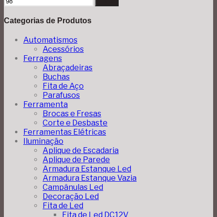
Filtrar
Categorias de Produtos
Automatismos
Acessórios
Ferragens
Abraçadeiras
Buchas
Fita de Aço
Parafusos
Ferramenta
Brocas e Fresas
Corte e Desbaste
Ferramentas Elétricas
Iluminação
Aplique de Escadaria
Aplique de Parede
Armadura Estanque Led
Armadura Estanque Vazia
Campânulas Led
Decoração Led
Fita de Led
Fita de Led DC12V