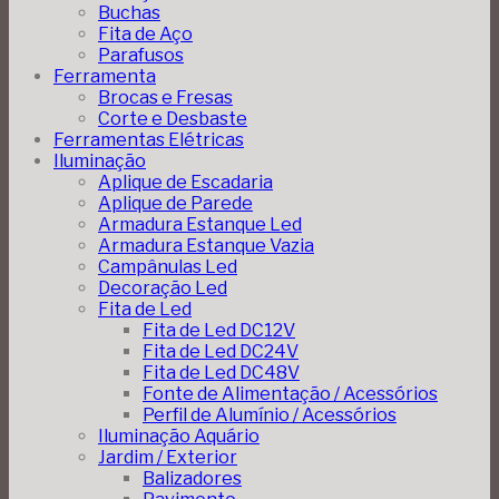
Buchas
Fita de Aço
Parafusos
Ferramenta
Brocas e Fresas
Corte e Desbaste
Ferramentas Elétricas
Iluminação
Aplique de Escadaria
Aplique de Parede
Armadura Estanque Led
Armadura Estanque Vazia
Campânulas Led
Decoração Led
Fita de Led
Fita de Led DC12V
Fita de Led DC24V
Fita de Led DC48V
Fonte de Alimentação / Acessórios
Perfil de Alumínio / Acessórios
Iluminação Aquário
Jardim / Exterior
Balizadores