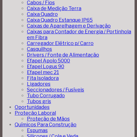
Cabos / Fios
Caixa de Medição Terra
Caixa Quadro
Caixa Quadro Estanque IP65
Caixas de Aparelhagem e Derivação
Caixas para Contador de Energia / Portinhola
em Fibra
Carregador Elétrico p/ Carro
Casquilhos
Drivers / Fonte de Alimentação
Efapel Apolo 5000
Efapel Logus 90
Efapel mec 21
Fita Isoladora
Ligadores
Seccionadores / Fusíveis
Tubo Corrugado
Tubos gris
Oportunidades
Proteção Laboral
Proteção de Mãos
Químicos Para Construção
Espumas
Silicones / Cola e Veda