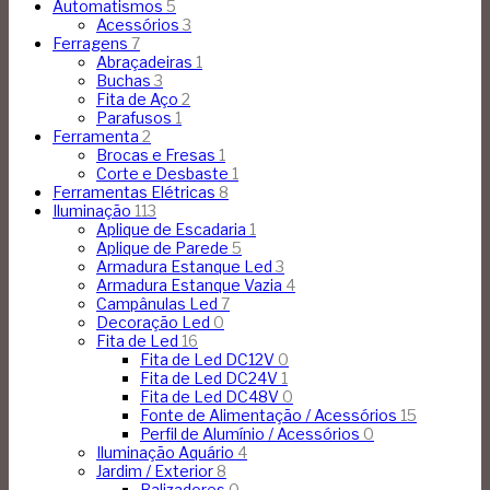
Automatismos
5
Acessórios
3
Ferragens
7
Abraçadeiras
1
Buchas
3
Fita de Aço
2
Parafusos
1
Ferramenta
2
Brocas e Fresas
1
Corte e Desbaste
1
Ferramentas Elétricas
8
Iluminação
113
Aplique de Escadaria
1
Aplique de Parede
5
Armadura Estanque Led
3
Armadura Estanque Vazia
4
Campânulas Led
7
Decoração Led
0
Fita de Led
16
Fita de Led DC12V
0
Fita de Led DC24V
1
Fita de Led DC48V
0
Fonte de Alimentação / Acessórios
15
Perfil de Alumínio / Acessórios
0
Iluminação Aquário
4
Jardim / Exterior
8
Balizadores
0