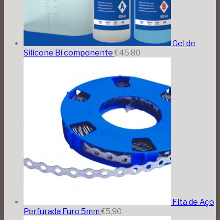
Gel de
Silicone Bi componente
€
45,80
Fita de Aço
Perfurada Furo 5mm
€
5,90