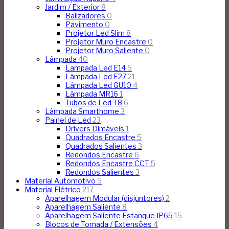
Jardim / Exterior
8
Balizadores
0
Pavimento
0
Projetor Led Slim
8
Projetor Muro Encastre
0
Projetor Muro Saliente
0
Lâmpada
40
Lampada Led E14
5
Lâmpada Led E27
21
Lâmpada Led GU10
4
Lâmpada MR16
1
Tubos de Led T8
6
Lâmpada Smarthome
3
Painel de Led
23
Drivers Dimáveis
1
Quadrados Encastre
5
Quadrados Salientes
3
Redondos Encastre
6
Redondos Encastre CCT
5
Redondos Salientes
3
Material Automotivo
5
Material Elétrico
217
Aparelhagem Modular (disjuntores)
2
Aparelhagem Saliente
8
Aparelhagem Saliente Estanque IP65
15
Blocos de Tomada / Extensões
4