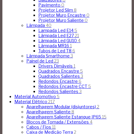
Pavimento
0
Projetor Led Slim
8
Projetor Muro Encastre
0
Projetor Muro Saliente
0
Lâmpada
40
Lampada Led E14
5
Lâmpada Led E27
21
Lâmpada Led GU10
4
Lâmpada MR16
1
Tubos de Led T8
6
Lâmpada Smarthome
3
Painel de Led
23
Drivers Dimáveis
1
Quadrados Encastre
5
Quadrados Salientes
3
Redondos Encastre
6
Redondos Encastre CCT
5
Redondos Salientes
3
Material Automotivo
5
Material Elétrico
217
Aparelhagem Modular (disjuntores)
2
Aparelhagem Saliente
8
Aparelhagem Saliente Estanque IP65
15
Blocos de Tomada / Extensões
4
Cabos / Fios
11
Caixa de Medição Terra
2