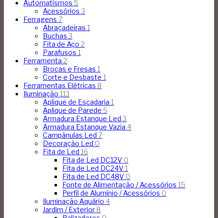
Automatismos
5
Acessórios
3
Ferragens
7
Abraçadeiras
1
Buchas
3
Fita de Aço
2
Parafusos
1
Ferramenta
2
Brocas e Fresas
1
Corte e Desbaste
1
Ferramentas Elétricas
8
Iluminação
113
Aplique de Escadaria
1
Aplique de Parede
5
Armadura Estanque Led
3
Armadura Estanque Vazia
4
Campânulas Led
7
Decoração Led
0
Fita de Led
16
Fita de Led DC12V
0
Fita de Led DC24V
1
Fita de Led DC48V
0
Fonte de Alimentação / Acessórios
15
Perfil de Alumínio / Acessórios
0
Iluminação Aquário
4
Jardim / Exterior
8
Balizadores
0