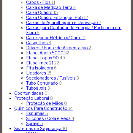
Cabos / Fios
11
Caixa de Medição Terra
2
Caixa Quadro
15
Caixa Quadro Estanque IP65
12
Caixas de Aparelhagem e Derivação
7
Caixas para Contador de Energia / Portinhola em
Fibra
5
Carregador Elétrico p/ Carro
0
Casquilhos
3
Drivers / Fonte de Alimentação
2
Efapel Apolo 5000
32
Efapel Logus 90
49
Efapel mec 21
22
Fita Isoladora
6
Ligadores
15
Seccionadores / Fusíveis
3
Tubo Corrugado
0
Tubos gris
3
Oportunidades
0
Proteção Laboral
0
Proteção de Mãos
0
Químicos Para Construção
14
Espumas
5
Silicones / Cola e Veda
4
Sprays
5
Sistemas de Segurança
10