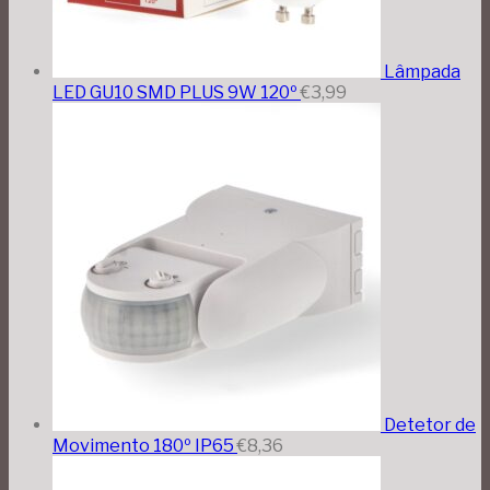
Lâmpada
LED GU10 SMD PLUS 9W 120º
€
3,99
Detetor de
Movimento 180º IP65
€
8,36