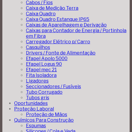
Cabos / Fios
Caixa de Medição Terra
Caixa Quadro
Caixa Quadro Estanque IP65
Caixas de Aparelhagem e Derivação
Caixas para Contador de Energia / Portinhola
em Fibra
Carregador Elétrico p/ Carro
Casquilhos
Drivers / Fonte de Alimentação
Efapel Apolo 5000
Efapel Logus 90
Efapel mec 21
Fita Isoladora
Ligadores
Seccionadores / Fusíveis
Tubo Corrugado
Tubos gris
Oportunidades
Proteção Laboral
Proteção de Mãos
Químicos Para Construção
Espumas
Silicones / Cola e Veda