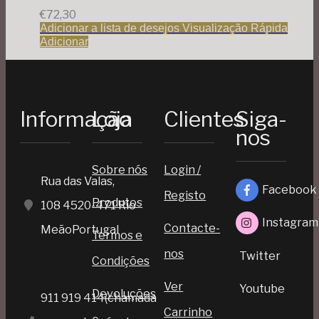
€
72,30
Adicionar a lista de desejos
Visualização Rápida
Adicionar
Informação
Loja
Clientes
Siga-
nos
Sobre nós
Login /
Rua das Valas,
Facebook
Registo
Produtos
108 4520-471 Rio
Instagram
Contacte-
MeãoPortugal
Termos e
nos
Twitter
Condições
Ver
Youtube
Devoluções
911 919 414(chamada
Carrinho