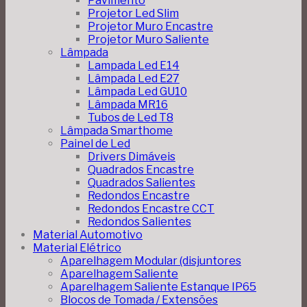
Pavimento
Projetor Led Slim
Projetor Muro Encastre
Projetor Muro Saliente
Lâmpada
Lampada Led E14
Lâmpada Led E27
Lâmpada Led GU10
Lâmpada MR16
Tubos de Led T8
Lâmpada Smarthome
Painel de Led
Drivers Dimáveis
Quadrados Encastre
Quadrados Salientes
Redondos Encastre
Redondos Encastre CCT
Redondos Salientes
Material Automotivo
Material Elétrico
Aparelhagem Modular (disjuntores
Aparelhagem Saliente
Aparelhagem Saliente Estanque IP65
Blocos de Tomada / Extensões