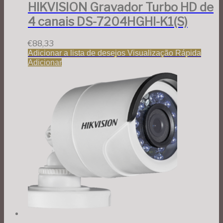
HIKVISION Gravador Turbo HD de
4 canais DS-7204HGHI-K1(S)
€
88,33
Adicionar a lista de desejos
Visualização Rápida
Adicionar