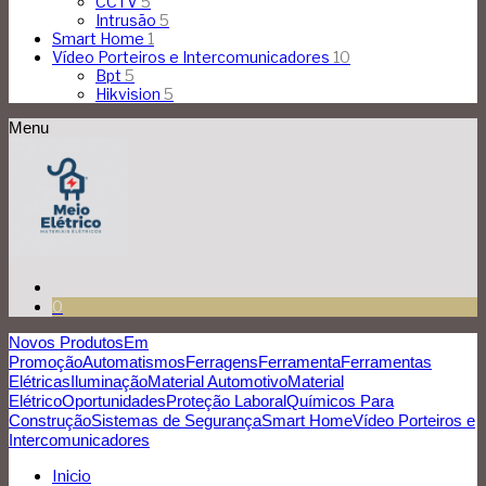
CCTV
5
Intrusão
5
Smart Home
1
Vídeo Porteiros e Intercomunicadores
10
Bpt
5
Hikvision
5
Menu
0
Novos Produtos
Em
Promoção
Automatismos
Ferragens
Ferramenta
Ferramentas
Elétricas
Iluminação
Material Automotivo
Material
Elétrico
Oportunidades
Proteção Laboral
Químicos Para
Construção
Sistemas de Segurança
Smart Home
Vídeo Porteiros e
Intercomunicadores
Inicio