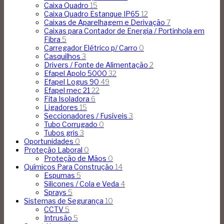
Caixa Quadro
15
Caixa Quadro Estanque IP65
12
Caixas de Aparelhagem e Derivação
7
Caixas para Contador de Energia / Portinhola em
Fibra
5
Carregador Elétrico p/ Carro
0
Casquilhos
3
Drivers / Fonte de Alimentação
2
Efapel Apolo 5000
32
Efapel Logus 90
49
Efapel mec 21
22
Fita Isoladora
6
Ligadores
15
Seccionadores / Fusíveis
3
Tubo Corrugado
0
Tubos gris
3
Oportunidades
0
Proteção Laboral
0
Proteção de Mãos
0
Químicos Para Construção
14
Espumas
5
Silicones / Cola e Veda
4
Sprays
5
Sistemas de Segurança
10
CCTV
5
Intrusão
5