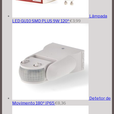
Lâmpada
LED GU10 SMD PLUS 9W 120º
€
3,99
Detetor de
Movimento 180º IP65
€
8,36