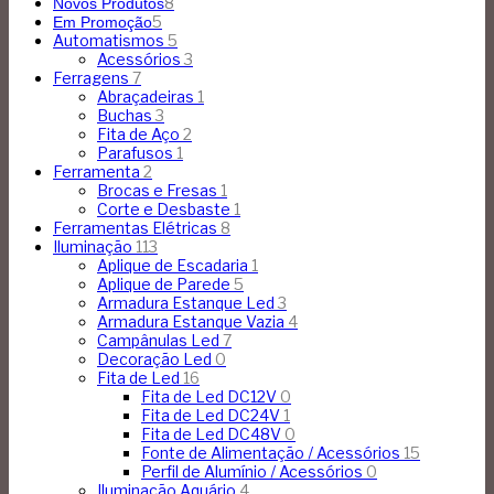
8
Novos Produtos
5
Em Promoção
Automatismos
5
Acessórios
3
Ferragens
7
Abraçadeiras
1
Buchas
3
Fita de Aço
2
Parafusos
1
Ferramenta
2
Brocas e Fresas
1
Corte e Desbaste
1
Ferramentas Elétricas
8
Iluminação
113
Aplique de Escadaria
1
Aplique de Parede
5
Armadura Estanque Led
3
Armadura Estanque Vazia
4
Campânulas Led
7
Decoração Led
0
Fita de Led
16
Fita de Led DC12V
0
Fita de Led DC24V
1
Fita de Led DC48V
0
Fonte de Alimentação / Acessórios
15
Perfil de Alumínio / Acessórios
0
Iluminação Aquário
4