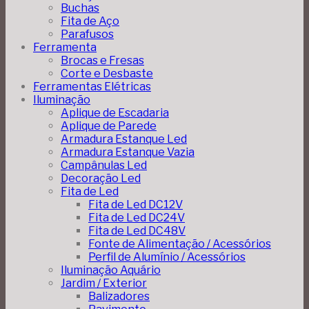
Buchas
Fita de Aço
Parafusos
Ferramenta
Brocas e Fresas
Corte e Desbaste
Ferramentas Elétricas
Iluminação
Aplique de Escadaria
Aplique de Parede
Armadura Estanque Led
Armadura Estanque Vazia
Campânulas Led
Decoração Led
Fita de Led
Fita de Led DC12V
Fita de Led DC24V
Fita de Led DC48V
Fonte de Alimentação / Acessórios
Perfil de Alumínio / Acessórios
Iluminação Aquário
Jardim / Exterior
Balizadores