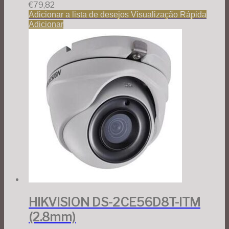
€
79,82
Adicionar a lista de desejos
Visualização Rápida
Adicionar
HIKVISION DS-2CE56D8T-ITM
(2.8mm)