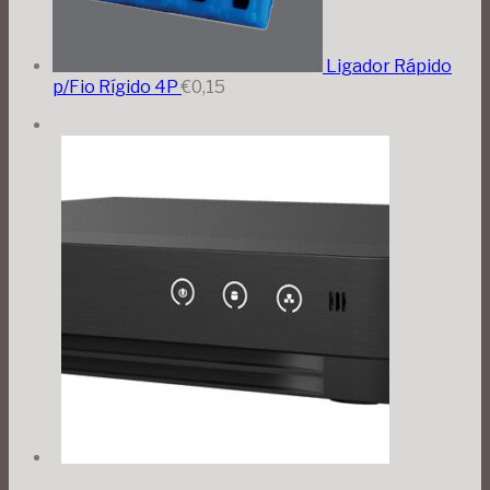
Ligador Rápido
p/Fio Rígido 4P
€
0,15