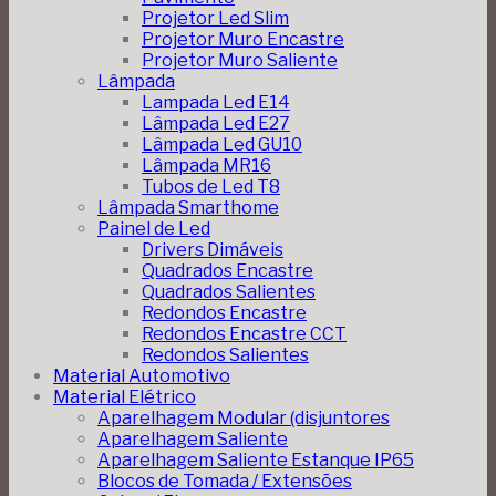
Projetor Led Slim
Projetor Muro Encastre
Projetor Muro Saliente
Lâmpada
Lampada Led E14
Lâmpada Led E27
Lâmpada Led GU10
Lâmpada MR16
Tubos de Led T8
Lâmpada Smarthome
Painel de Led
Drivers Dimáveis
Quadrados Encastre
Quadrados Salientes
Redondos Encastre
Redondos Encastre CCT
Redondos Salientes
Material Automotivo
Material Elétrico
Aparelhagem Modular (disjuntores
Aparelhagem Saliente
Aparelhagem Saliente Estanque IP65
Blocos de Tomada / Extensões