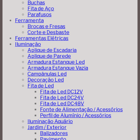
Buchas
Fita de Aço
Parafusos
Ferramenta
Brocas e Fresas
Corte e Desbaste
Ferramentas Elétricas
Iluminação
Aplique de Escadaria
Aplique de Parede
Armadura Estanque Led
Armadura Estanque Vazia
Campânulas Led
Decoração Led
Fita de Led
Fita de Led DC12V
Fita de Led DC24V
Fita de Led DC48V
Fonte de Alimentação / Acessórios
Perfil de Alumínio / Acessórios
Iluminação Aquário
Jardim / Exterior
Balizadores
Pavimento