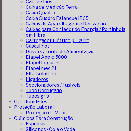
Cabos / Fios
Caixa de Medição Terra
Caixa Quadro
Caixa Quadro Estanque IP65
Caixas de Aparelhagem e Derivação
Caixas para Contador de Energia / Portinhola
em Fibra
Carregador Elétrico p/ Carro
Casquilhos
Drivers / Fonte de Alimentação
Efapel Apolo 5000
Efapel Logus 90
Efapel mec 21
Fita Isoladora
Ligadores
Seccionadores / Fusíveis
Tubo Corrugado
Tubos gris
Oportunidades
Proteção Laboral
Proteção de Mãos
Químicos Para Construção
Espumas
Silicones / Cola e Veda